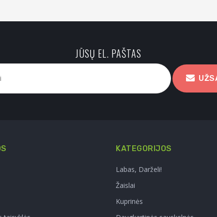
JŪSŲ EL. PAŠTAS
UŽS
OS
KATEGORIJOS
Labas, Darželi!
Žaislai
Kuprinės