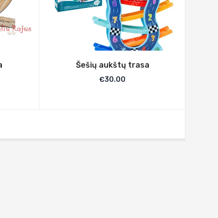
a
Šešių aukštų trasa
€
30.00