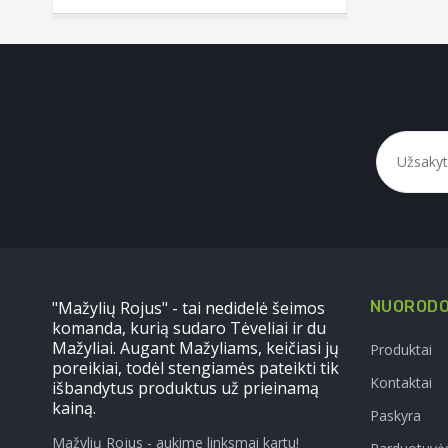
"Mažylių Rojus" - tai nedidelė šeimos
NUOROD
komanda, kurią sudaro Tėveliai ir du
Mažyliai. Augant Mažyliams, keičiasi jų
Produktai
poreikiai, todėl stengiamės pateikti tik
Kontaktai
išbandytus produktus už prieinamą
kainą.
Paskyra
Mažylių Rojus - aukime linksmai kartu!