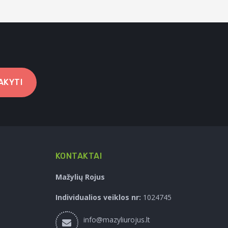
AKYTI
KONTAKTAI
Mažylių Rojus
Individualios veiklos nr:
1024745
info@mazyliurojus.lt