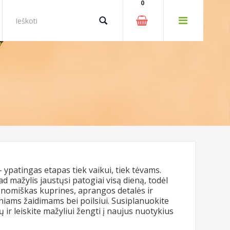
0
 ypatingas etapas tiek vaikui, tiek tėvams.
 mažylis jaustųsi patogiai visą dieną, todėl
nomiškas kuprines, aprangos detalės ir
niams žaidimams bei poilsiui. Susiplanuokite
ų ir leiskite mažyliui žengti į naujus nuotykius