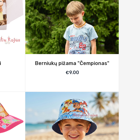
i
Berniukų pižama "Čempionas"
€
9.00