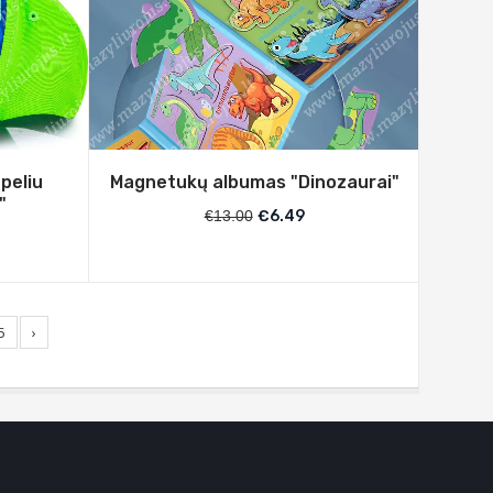
peliu
Magnetukų albumas "Dinozaurai"
"
€
13.00
€
6.49
5
›