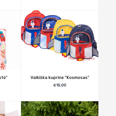
ytė"
Vaikiška kuprinė "Kosmosas"
€
15.00