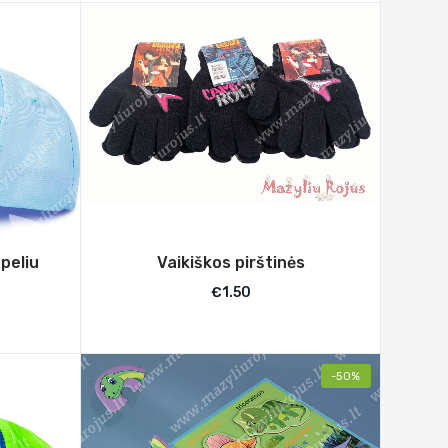
peliu
Vaikiškos pirštinės
€
1.50
-50%