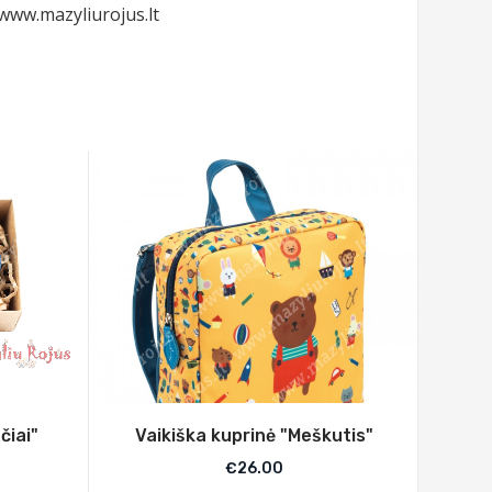
www.mazyliurojus.lt
čiai"
Vaikiška kuprinė "Meškutis"
€
26.00