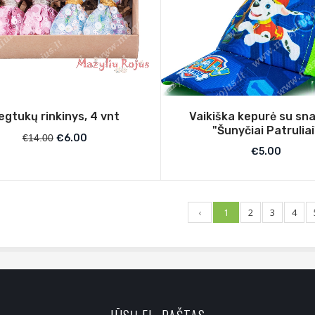
egtukų rinkinys, 4 vnt
Vaikiška kepurė su sna
"Šunyčiai Patruliai
€
14.00
€
6.00
€
5.00
‹
1
2
3
4