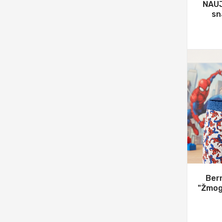
NAUJ
sn
Bern
"Žmog