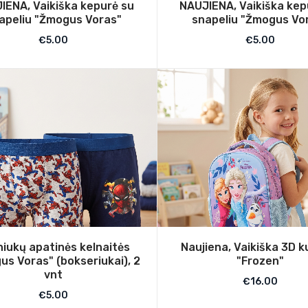
IENA, Vaikiška kepurė su
NAUJIENA, Vaikiška kep
apeliu "Žmogus Voras"
snapeliu "Žmogus Vo
€
5.00
€
5.00
iukų apatinės kelnaitės
Naujiena, Vaikiška 3D k
us Voras" (bokseriukai), 2
"Frozen"
vnt
€
16.00
€
5.00