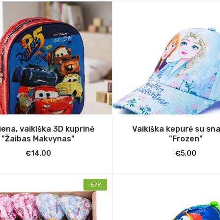
iena, vaikiška 3D kuprinė
Vaikiška kepurė su sna
"Žaibas Makvynas"
"Frozen"
€
14.00
€
5.00
-57%