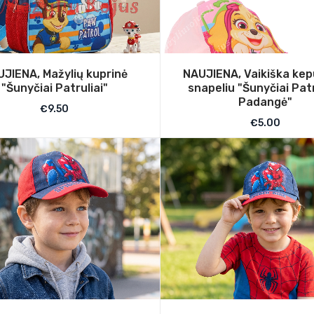
JIENA, Mažylių kuprinė
NAUJIENA, Vaikiška kep
"Šunyčiai Patruliai"
snapeliu "Šunyčiai Patr
Padangė"
€
9.50
€
5.00