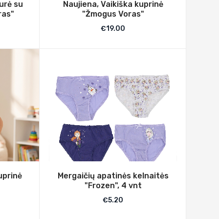
urė su
Naujiena, Vaikiška kuprinė
ras"
"Žmogus Voras"
€
19.00
uprinė
Mergaičių apatinės kelnaitės
"Frozen", 4 vnt
€
5.20