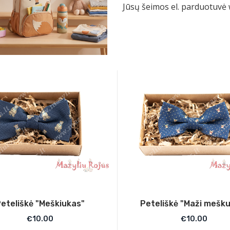
Jūsų šeimos el. parduotuvė
eteliškė "Meškiukas"
Peteliškė "Maži mešku
€
10.00
€
10.00