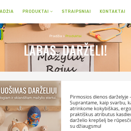
ADŽIA
PRODUKTAI
STRAIPSNIAI
KONTAKTAI
Pradžia
>
Produktai
LABAS, DARŽELI!
Pirmosios dienos darželyje –
Suprantame, kaip svarbu, kad
atrinkome kokybiškas, ergo
praktiškus atributus kasdie
darželio krepšelį be rūpesči
su džiaugsmu!