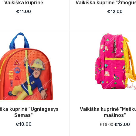
Vaikiška kuprinė
Vaikiška kuprinė "Žmogu
€
11.00
€
12.00
iška kuprinė "Ugniagesys
Vaikiška kuprinė "Meškuč
Semas"
mašinos"
€
10.00
€
16.00
€
12.00