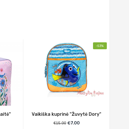
-53%
aitė"
Vaikiška kuprinė "Žuvytė Dory"
€
15.00
€
7.00