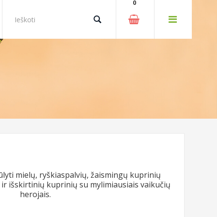
0
ūlyti mielų, ryškiaspalvių, žaismingų kuprinių
r išskirtinių kuprinių su mylimiausiais vaikučių
herojais.