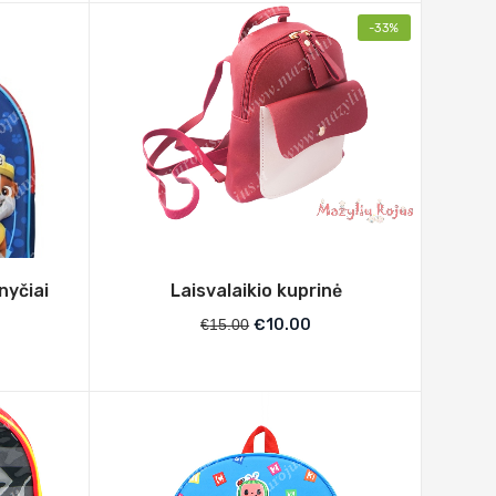
-33%
nyčiai
Laisvalaikio kuprinė
'
€
15.00
€
10.00