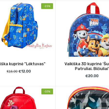
-25%
kiška kuprinė "Lėktuvas"
Vaikiška 3D kuprinė 'Šu
Patruliai. Bičiuliai
€
16.00
€
12.00
€
20.00
-33%