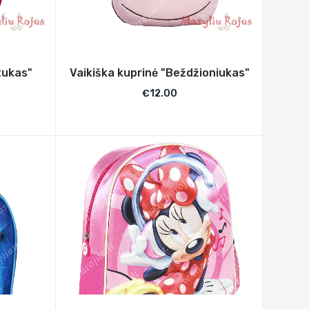
tukas"
Vaikiška kuprinė "Beždžioniukas"
€
12.00