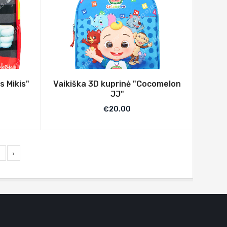
s Mikis"
Vaikiška 3D kuprinė "Cocomelon
JJ"
€
20.00
5
›