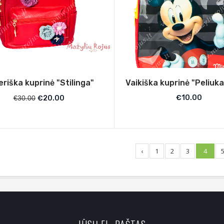
riška kuprinė "Stilinga"
Vaikiška kuprinė "Peliuka
€
10.00
€
30.00
€
20.00
‹
1
2
3
4