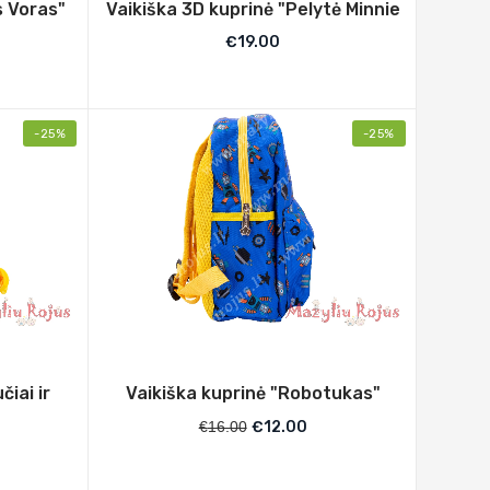
s Voras"
Vaikiška 3D kuprinė "Pelytė Minnie
€
19.00
-25%
-25%
iai ir
Vaikiška kuprinė "Robotukas"
€
16.00
€
12.00