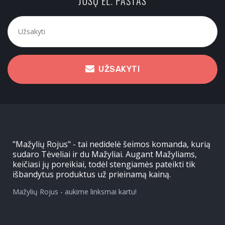
JŪSŲ EL. PAŠTAS
UŽSAKYTI
"Mažylių Rojus" - tai nedidelė šeimos komanda, kurią
sudaro Tėveliai ir du Mažyliai. Augant Mažyliams,
keičiasi jų poreikiai, todėl stengiamės pateikti tik
išbandytus produktus už prieinamą kainą.
Mažylių Rojus - aukime linksmai kartu!