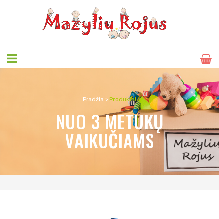
Pradžia
>
Produktai
NUO 3 METUKŲ
VAIKUČIAMS