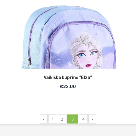
Vaikiška kuprinė "Elza"
€
22.00
‹
1
2
3
4
›