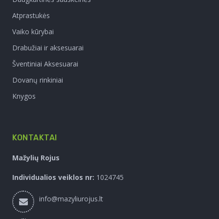
Atprastukės
Vaiko kūrybai
Drabužiai ir aksesuarai
Šventiniai Aksesuarai
Dovanų rinkiniai
Knygos
KONTAKTAI
Mažylių Rojus
Individualios veiklos nr:
1024745
info@mazyliurojus.lt