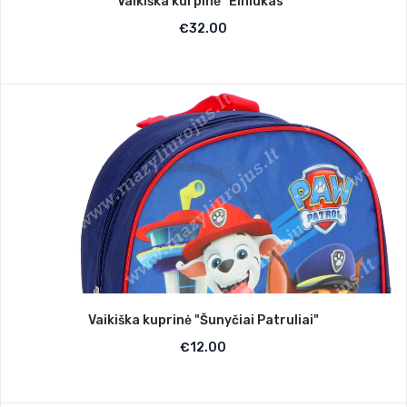
Vaikiška kurpinė "Elniukas"
€
32.00
Vaikiška kuprinė "Šunyčiai Patruliai"
€
12.00