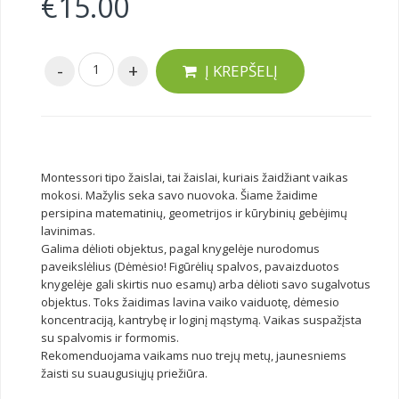
€
15.00
Į KREPŠELĮ
Montessori tipo žaislai, tai žaislai, kuriais žaidžiant vaikas
mokosi. Mažylis seka savo nuovoka. Šiame žaidime
persipina matematinių, geometrijos ir kūrybinių gebėjimų
lavinimas.
Galima dėlioti objektus, pagal knygelėje nurodomus
paveikslėlius (Dėmėsio! Figūrėlių spalvos, pavaizduotos
knygelėje gali skirtis nuo esamų) arba dėlioti savo sugalvotus
objektus. Toks žaidimas lavina vaiko vaiduotę, dėmesio
koncentraciją, kantrybę ir loginį mąstymą. Vaikas suspažįsta
su spalvomis ir formomis.
Rekomenduojama vaikams nuo trejų metų, jaunesniems
žaisti su suaugusiųjų priežiūra.