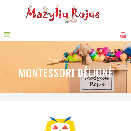
Pradžia
>
Produktas
MONTESSORI DĖLIONĖ