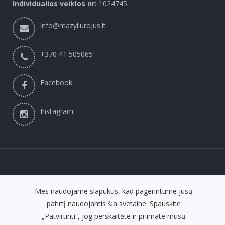
Individualios veiklos nr:
1024745
info@mazyliurojus.lt
+370 41 505065
Facebook
Instagram
© 2026
Mažylių Rojus
Mes naudojame slapukus, kad pagerintume jūsų
patirtį naudojantis šia svetaine. Spauskite
fronto.lt
el. parduotuvių nuoma
„Patvirtinti“, jog perskaitėte ir priimate mūsų